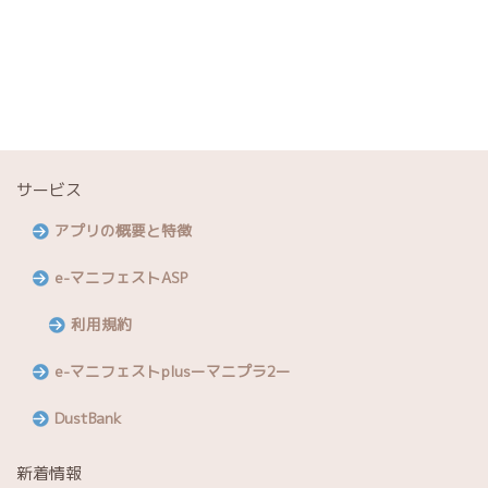
SPOT配車・マニフェスト運用・請求
でき、さらに
契約管理もおこなえます
高く、ユーザー様ごとに個別メニュー
詳しくはこちら
サービス
アプリの概要と特徴
e-マニフェストASP
利用規約
e-マニフェストplusーマニプラ2ー
DustBank
新着情報